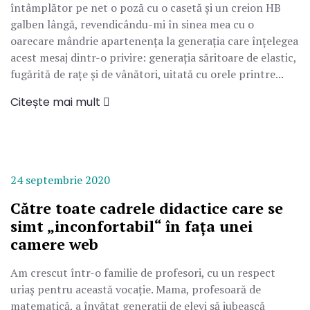
întâmplător pe net o poză cu o casetă și un creion HB
galben lângă, revendicându-mi în sinea mea cu o
oarecare mândrie apartenența la generația care înțelegea
acest mesaj dintr-o privire: generația săritoare de elastic,
fugărită de rațe și de vânători, uitată cu orele printre...
Citește mai mult
24 septembrie 2020
Către toate cadrele didactice care se
simt „inconfortabil“ în fața unei
camere web
Am crescut într-o familie de profesori, cu un respect
uriaș pentru această vocație. Mama, profesoară de
matematică, a învățat generații de elevi să iubească