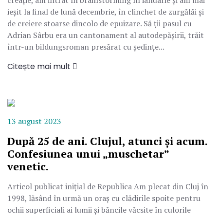
creație, am intrat în brainstorming în ianuarie şi am mai
ieşit la final de lună decembrie, în clinchet de zurgălăi şi
de creiere stoarse dincolo de epuizare. Să ții pasul cu
Adrian Sârbu era un cantonament al autodepăşirii, trăit
într-un bildungsroman presărat cu ședințe...
Citește mai mult
13 august 2023
După 25 de ani. Clujul, atunci și acum.
Confesiunea unui „muschetar”
venetic.
Articol publicat inițial de Republica Am plecat din Cluj în
1998, lăsând în urmă un oraş cu clădirile spoite pentru
ochii superficiali ai lumii şi băncile văcsite în culorile