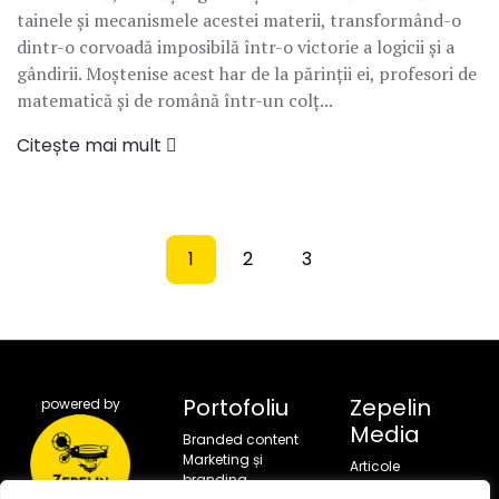
tainele și mecanismele acestei materii, transformând-o
dintr-o corvoadă imposibilă într-o victorie a logicii și a
gândirii. Moștenise acest har de la părinții ei, profesori de
matematică și de română într-un colț...
Citește mai mult
1
2
3
Portofoliu
Zepelin
powered by
Media
Branded content
Marketing și
Articole
branding
Portofoliu