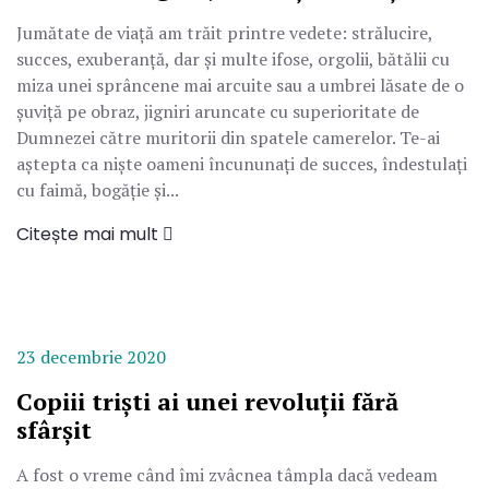
Jumătate de viață am trăit printre vedete: strălucire,
succes, exuberanță, dar și multe ifose, orgolii, bătălii cu
miza unei sprâncene mai arcuite sau a umbrei lăsate de o
șuviță pe obraz, jigniri aruncate cu superioritate de
Dumnezei către muritorii din spatele camerelor. Te-ai
aștepta ca niște oameni încununați de succes, îndestulați
cu faimă, bogăție și...
Citește mai mult
23 decembrie 2020
Copiii triști ai unei revoluții fără
sfârșit
A fost o vreme când îmi zvâcnea tâmpla dacă vedeam