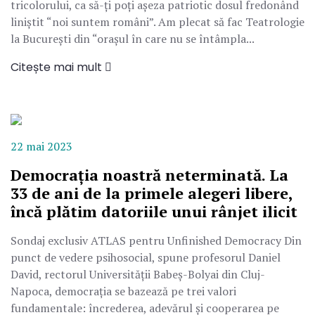
tricolorului, ca să-ți poți aşeza patriotic dosul fredonând
liniştit “noi suntem români”. Am plecat să fac Teatrologie
la Bucureşti din “oraşul în care nu se întâmpla...
Citește mai mult
22 mai 2023
Democrația noastră neterminată. La
33 de ani de la primele alegeri libere,
încă plătim datoriile unui rânjet ilicit
Sondaj exclusiv ATLAS pentru Unfinished Democracy Din
punct de vedere psihosocial, spune profesorul Daniel
David, rectorul Universității Babeș-Bolyai din Cluj-
Napoca, democrația se bazează pe trei valori
fundamentale: încrederea, adevărul și cooperarea pe