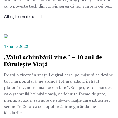
cu o poveste tech din convingerea că noi suntem cei pe...
Citește mai mult
18 iulie 2022
„Valul schimbării vine.“ – 10 ani de
Dăruiește Viață
Există o zicere în spațiul digital care, pe măsură ce devine
tot mai populară, ne aruncă tot mai adânc în hăul
plafonării: „nu ne mai facem bine“. Se lipeşte tot mai des,
ca o ştampilă bolnăvicioasă, de felurite forme de gafe,
inepții, abuzuri sau acte de sub-civilizație care izbucnesc
senine în Cetatea sociopolitică, înnegurându-ne
idealurile...