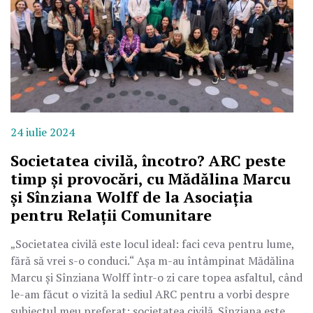
24 iulie 2024
Societatea civilă, încotro? ARC peste
timp și provocări, cu Mădălina Marcu
și Sînziana Wolff de la Asociația
pentru Relații Comunitare
„Societatea civilă este locul ideal: faci ceva pentru lume,
fără să vrei s-o conduci.“ Așa m-au întâmpinat Mădălina
Marcu și Sînziana Wolff într-o zi care topea asfaltul, când
le-am făcut o vizită la sediul ARC pentru a vorbi despre
subiectul meu preferat: societatea civilă. Sînziana este