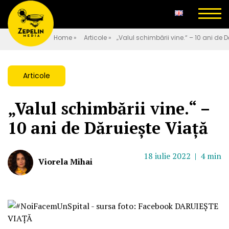
Home
»
Articole
»
„Valul schimbării vine.“ – 10 ani de D
Articole
„Valul schimbării vine.“ –
10 ani de Dăruiește Viață
18 iulie 2022 |
4 min
Viorela Mihai