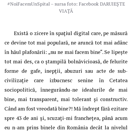
#NoiFacemUnSpital – sursa foto: Facebook DARUIEȘTE
VIAȚĂ
Există o zicere în spațiul digital care, pe măsură
ce devine tot mai populară, ne aruncă tot mai adânc
în hăul plafonării: „nu ne mai facem bine“. Se lipeşte
tot mai des, ca o ştampilă bolnăvicioasă, de felurite
forme de gafe, inepții, abuzuri sau acte de sub-
civilizație care izbucnesc senine în Cetatea
sociopolitică, înnegurându-ne idealurile de mai
bine, mai transparent, mai tolerant şi constructiv.
Când am fost vreodată bine?! Mă îndrept fără ezitare
spre 43 de ani şi, scuzați-mi franchețea, până acum
eu n-am prins binele din România decât la nivelul