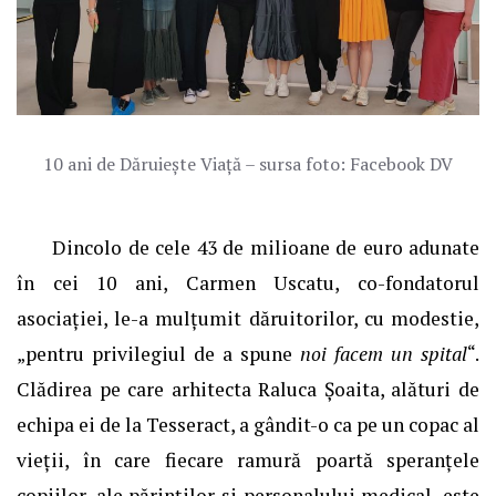
10 ani de Dăruiește Viață – sursa foto: Facebook DV
Dincolo de cele 43 de milioane de euro adunate
în cei 10 ani, Carmen Uscatu, co-fondatorul
asociației, le-a mulțumit dăruitorilor, cu modestie,
„pentru privilegiul de a spune
noi facem un spital
“.
Clădirea pe care arhitecta Raluca Șoaita, alături de
echipa ei de la Tesseract, a gândit-o ca pe un copac al
vieții, în care fiecare ramură poartă speranțele
copiilor, ale părinților și personalului medical, este