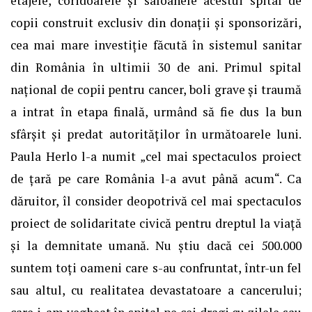
etajele, coridoarele și saloanele acestui spital de
copii construit exclusiv din donații și sponsorizări,
cea mai mare investiție făcută în sistemul sanitar
din România în ultimii 30 de ani. Primul spital
național de copii pentru cancer, boli grave și traumă
a intrat în etapa finală, urmând să fie dus la bun
sfârșit și predat autorităților în următoarele luni.
Paula Herlo l-a numit „cel mai spectaculos proiect
de țară pe care România l-a avut până acum“. Ca
dăruitor, îl consider deopotrivă cel mai spectaculos
proiect de solidaritate civică pentru dreptul la viață
și la demnitate umană. Nu știu dacă cei 500.000
suntem toți oameni care s-au confruntat, într-un fel
sau altul, cu realitatea devastatoare a cancerului;