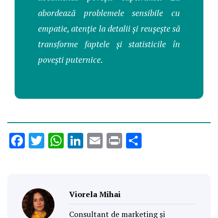
abordează problemele sensibile cu
empatie, atenție la detalii și reușește să
transforme faptele și statisticile în
povești puternice.
Facebook
Twitter
WhatsApp
LinkedIn
Email
Print
Partajează
Viorela Mihai
Consultant de marketing și