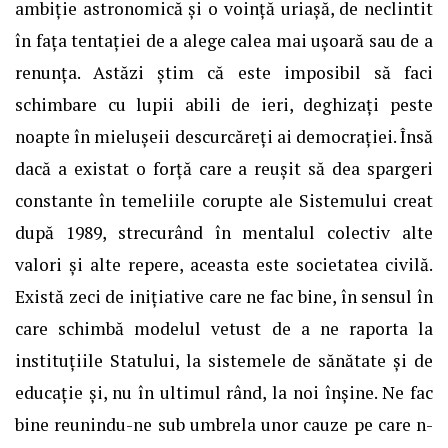
ambiție astronomică și o voință uriașă, de neclintit
în fața tentației de a alege calea mai ușoară sau de a
renunța. Astăzi știm că este imposibil să faci
schimbare cu lupii abili de ieri, deghizați peste
noapte în mielușeii descurcăreți ai democrației. Însă
dacă a existat o forță care a reușit să dea spargeri
constante în temeliile corupte ale Sistemului creat
după 1989, strecurând în mentalul colectiv alte
valori și alte repere, aceasta este societatea civilă.
Există zeci de inițiative care ne fac bine, în sensul în
care schimbă modelul vetust de a ne raporta la
instituțiile Statului, la sistemele de sănătate și de
educație și, nu în ultimul rând, la noi înșine. Ne fac
bine reunindu-ne sub umbrela unor cauze pe care n-