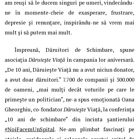
am reuși să le ducem singuri pe umeri, vindecându-
ne în momente-cheie de exasperare, frustrare,
depresie și renunțare, inspirându-ne să vrem mai
mult și să putem mai mult.
Împreună, Dăruitori de Schimbare, spune
asociația
Dăruiește Viață
în campania lor aniversară.
„De 10 ani, Dăruiește Viață nu a avut niciun donator,
a avut doar dăruitori.“ 7.700 de companii și 500.000
de oameni, „mai mulți decât voturile pe care le
primește un politician“, ne-a spus emoționată Oana
Gheorghiu, co-fondator
Dăruiește
Viață, la conferința
„10 ani de schimbare“ din incinta șantierului
#NoiFacemUnSpital
. Ne-am plimbat fascinați pe