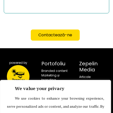
Contactează-ne
Portofoliu
Zepelin
powered by
Media
Branded content
Marketing și
Articole
branding
Portofoliu
Campanii sociale
Servicii
We value your privacy
Corporate video
Despre noi
production
Despre copilărie
Live entertainment
We use cookies to enhance your browsing experience,
Contact
Producție TV
serve personalized ads or content, and analyze our traffic. By