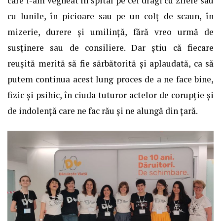
care i-am vegheat în spital pe cei dragi cu zilele sau
cu lunile, în picioare sau pe un colț de scaun, în
mizerie, durere și umilință, fără vreo urmă de
susținere sau de consiliere. Dar știu că fiecare
reușită merită să fie sărbătorită și aplaudată, ca să
putem continua acest lung proces de a ne face bine,
fizic și psihic, în ciuda tuturor actelor de corupție și
de indolență care ne fac rău și ne alungă din țară.