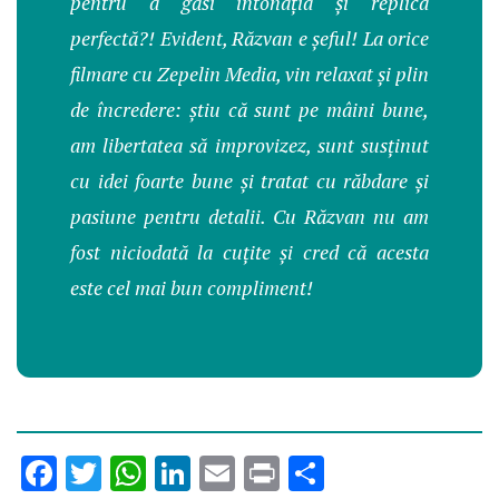
pentru a găsi intonația și replica
perfectă?! Evident, Răzvan e șeful! La orice
filmare cu Zepelin Media, vin relaxat și plin
de încredere: știu că sunt pe mâini bune,
am libertatea să improvizez, sunt susținut
cu idei foarte bune și tratat cu răbdare și
pasiune pentru detalii. Cu Răzvan nu am
fost niciodată la cuțite și cred că acesta
este cel mai bun compliment!
Facebook
Twitter
WhatsApp
LinkedIn
Email
Print
Partajează