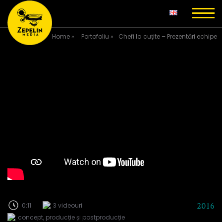
Home
»
Portofoliu
»
Chefi la cuțite – Prezentări echipe
2016
0:11
3 videouri
concept, producție și postproducție