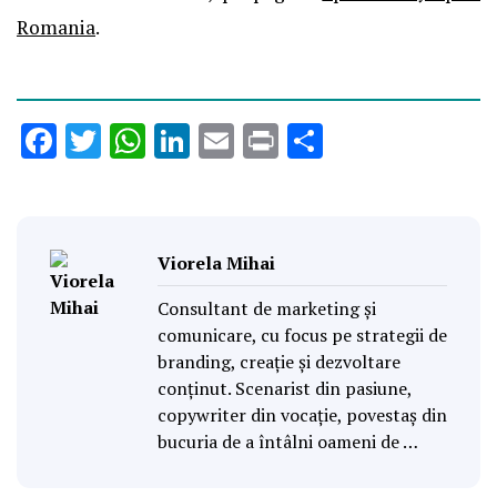
Romania
.
Facebook
Twitter
WhatsApp
LinkedIn
Email
Print
Partajează
Viorela Mihai
Consultant de marketing și
comunicare, cu focus pe strategii de
branding, creație și dezvoltare
conținut. Scenarist din pasiune,
copywriter din vocație, povestaș din
bucuria de a întâlni oameni de …