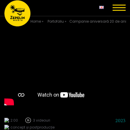
Home
»
Portofoliu
»
Campanie aniversară 20 de ani
2023
2:00
3 videouri
concept și postproducție