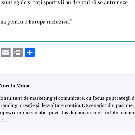
sunt egale și toți sportivii au dreptul să se antreneze.
ă pentru o Europă incluzivă.“
k
er
atsApp
LinkedIn
Email
Print
Partajează
Viorela Mihai
onsultant de marketing și comunicare, cu focus pe strategii d
randing, creație și dezvoltare conținut. Scenarist din pasiune,
opywriter din vocație, povestaș din bucuria de a întâlni oamen
de …