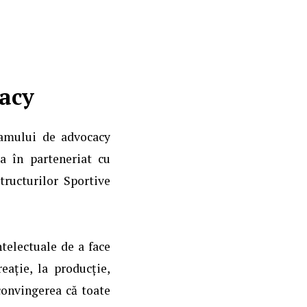
cacy
ramului de advocacy
 în parteneriat cu
tructurilor Sportive
telectuale de a face
eație, la producție,
convingerea că toate