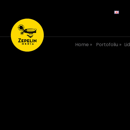
Home
»
Portofoliu
»
Li