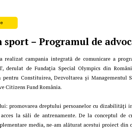
le
n sport – Programul de advo
a realizat campania integrată de comunicare a prog
, derulat de Fundația Special Olympics din România
n pentru Constituirea, Dezvoltarea și Managementul S
ve Citizens Fund România.
lui: promovarea dreptului persoanelor cu dizabilități in
acces la săli de antrenamente. De la conceptul de cr
plementare media, ne-am alăturat acestui proiect din 