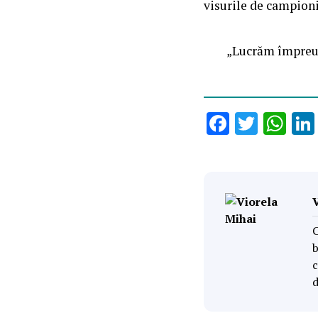
visurile de campioni 
„Lucrăm împreun
Faceboo
Twitt
Wh
C
b
c