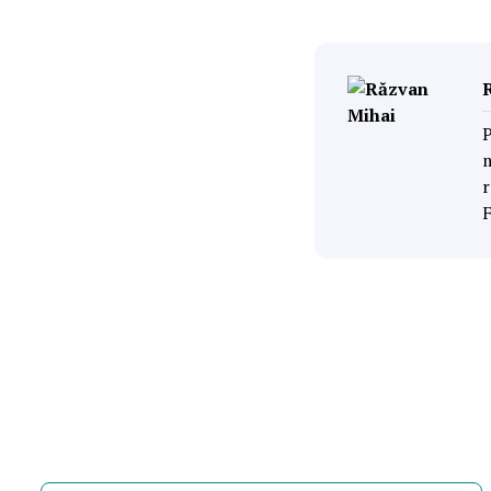
P
m
r
F