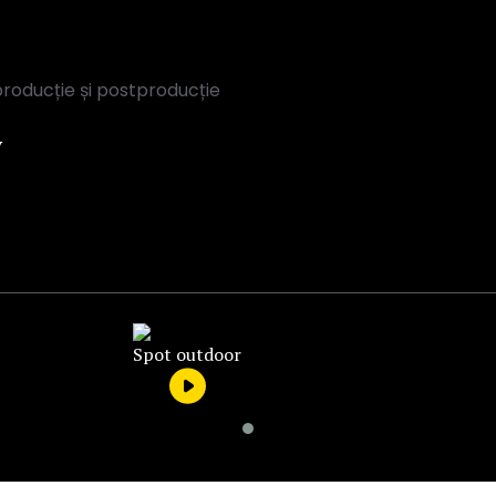
producție și postproducție
y
Spot outdoor