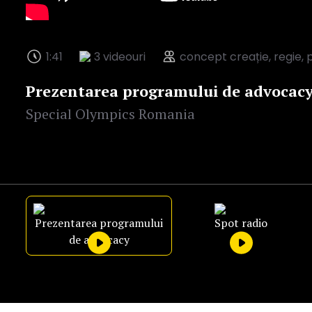
1:41
3 videouri
concept creație, regie, 
Prezentarea programului de advocac
Special Olympics Romania
Prezentarea programului
Spot radio
de advocacy