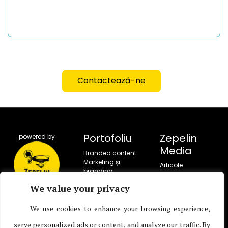
Contactează-ne
Portofoliu
Zepelin
powered by
Media
Branded content
Marketing și
Articole
branding
Portofoliu
Campanii sociale
Servicii
We value your privacy
Corporate video
Despre noi
production
Despre copilărie
We use cookies to enhance your browsing experience,
Live entertainment
Contact
Producție TV
serve personalized ads or content, and analyze our traffic. By