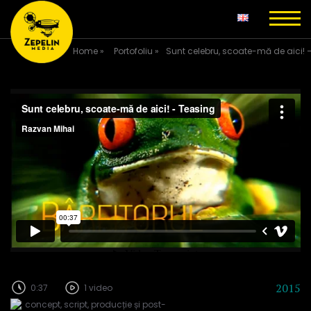
Home
»
Portofoliu
»
Sunt celebru, scoate-mă de aici! 
2015
0:37
1 video
concept, script, producție și post-