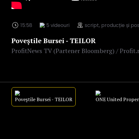
15:58
5 videouri
script, producție și p
Poveștile Bursei - TEILOR
ProfitNews TV (Partener Bloomberg) / Profit.
Poveștile Bursei - TEILOR
ONE United Proper