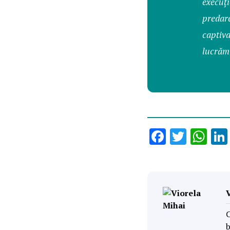
execuți
predar
captiv
lucrăm
Faceboo
Twitt
Wh
C
b