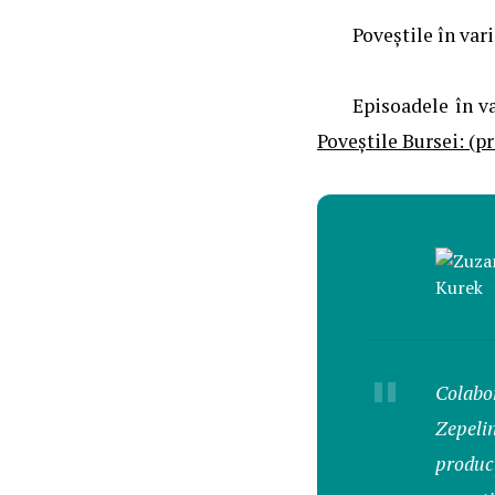
Poveștile în vari
Episoadele în v
Poveștile Bursei: (p
"
Colabo
Zepeli
producț