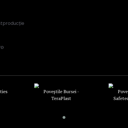
ostproducție
ro
ties
Poveștile Bursei -
Poveș
TeraPlast
Safete