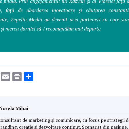
e finală. Prin angajamentul lui Razvan și al Viorelei față 
e, față de abordarea inovatoare și căutarea constant
ante, Zepelin Media au devenit acei parteneri cu care su
 și mereu dornici să-i recomandăm mai departe.
k
er
atsApp
LinkedIn
Email
Print
Partajează
Viorela Mihai
onsultant de marketing și comunicare, cu focus pe strategii d
randing, creație și dezvoltare conținut. Scenarist din pasiune,