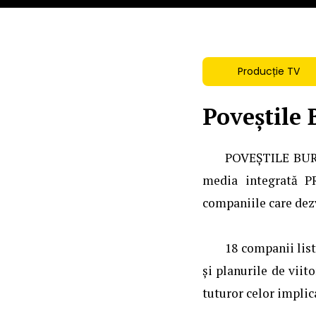
Producție TV
Poveștile 
POVEȘTILE BURS
media integrată P
companiile care dez
18 companii list
și planurile de viito
tuturor celor implic