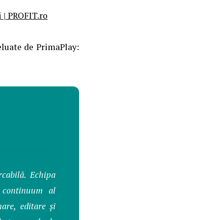
i | PROFIT.ro
eluate de PrimaPlay:
cabilă. Echipa
l continuum al
are, editare și