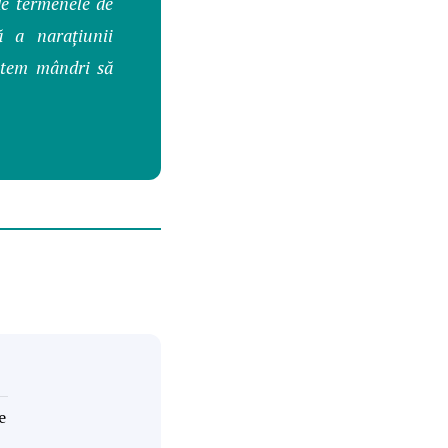
de termenele de
ă a narațiunii
ntem mândri să
e