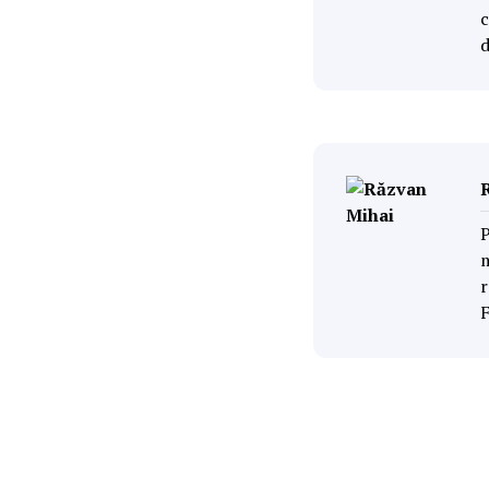
c
P
m
r
F