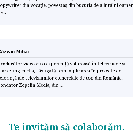
opywriter din vocație, povestaș din bucuria de a întâlni oamen
de …
Răzvan Mihai
roducător video cu o experiență valoroasă în televiziune și
arketing media, câștigată prin implicarea în proiecte de
eferință ale televiziunilor comerciale de top din România.
ondator Zepelin Media, din …
Te invităm să colaborăm.