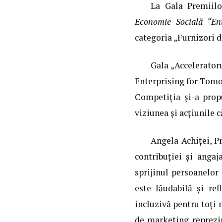
La Gala Premiilo
Economie Socială “En
categoria „Furnizori d
Gala „Acceleratoru
Enterprising for Tomo
Competiția și-a prop
viziunea și acțiunile c
Angela Achiței, P
contribuției și anga
sprijinul persoanelor 
este lăudabilă și re
incluzivă pentru toți 
de marketing reprezint