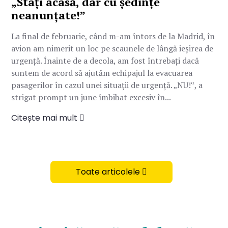
„Stați acasă, dar cu ședințe
neanunțate!”
La final de februarie, când m-am întors de la Madrid, în
avion am nimerit un loc pe scaunele de lângă ieșirea de
urgență. Înainte de a decola, am fost întrebați dacă
suntem de acord să ajutăm echipajul la evacuarea
pasagerilor în cazul unei situații de urgență. „NU!‟, a
strigat prompt un june îmbibat excesiv în...
Citește mai mult
Toate articolele