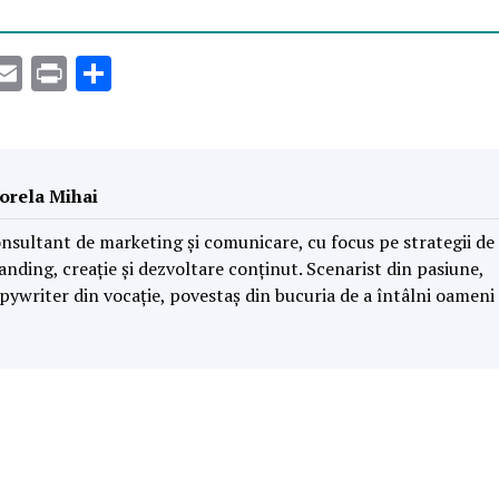
r
tsApp
inkedIn
Email
Print
Partajează
orela Mihai
nsultant de marketing și comunicare, cu focus pe strategii de
anding, creație și dezvoltare conținut. Scenarist din pasiune,
pywriter din vocație, povestaș din bucuria de a întâlni oameni