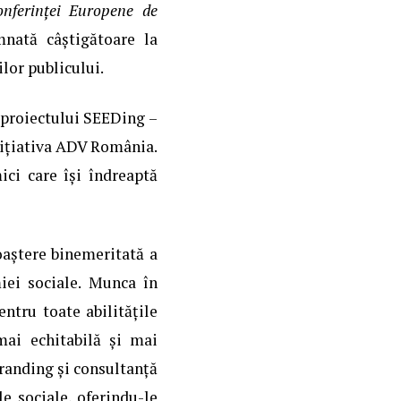
onferinței Europene de
nată câștigătoare la
lor publicului.
e proiectului SEEDing –
nițiativa ADV România.
ci care își îndreaptă
oaștere binemeritată a
iei sociale. Munca în
entru toate abilitățile
mai echitabilă și mai
branding și consultanță
e sociale, oferindu-le