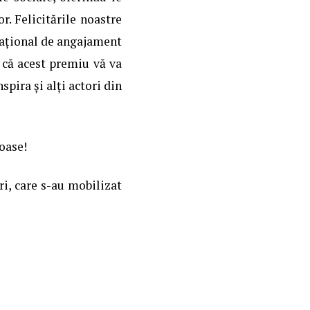
r. Felicitările noastre
rațional de angajament
m că acest premiu vă va
pira și alți actori din
oase!
ri, care s-au mobilizat