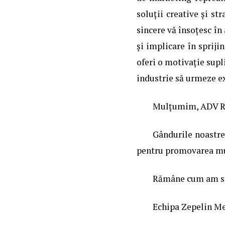
soluții creative și st
sincere vă însoțesc în
și implicare în spriji
oferi o motivație supl
industrie să urmeze e
Mulțumim, ADV Rom
Gândurile noastre 
pentru promovarea mun
Rămâne cum am sta
Echipa Zepelin M