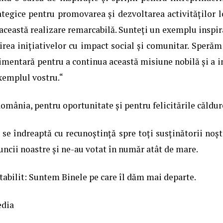
rategice pentru promovarea și dezvoltarea activităților lo
 această realizare remarcabilă. Sunteți un exemplu inspi
nirea inițiativelor cu impact social și comunitar. Speră
imentară pentru a continua această misiune nobilă și a ins
xemplul vostru.“
ânia, pentru oportunitate și pentru felicitările căldur
se îndreaptă cu recunoștință spre toți susținătorii noșt
cii noastre și ne-au votat în număr atât de mare.
bilit: Suntem Binele pe care îl dăm mai departe.
edia