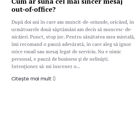
Cum ar suna cel mai sincer mesaj
out-of-office?
După doi ani în care am muncit-de-oriunde, oricând, în
următoarele două săptămâni am decis să muncesc-de-
nicăieri. Punct, stop joc. Pentru sănătatea mea mintală,
îmi recomand o pauză adevărată, în care aleg să ignor
orice email sau mesaj legat de serviciu. Nu e nimic
personal, e pauză de business şi de neliniști.
Intenționez să-mi înscenez o...
Citește mai mult