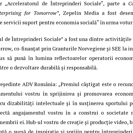
r „Acceleratorul de Întreprinderi Sociale“, parte a
C
terprising for Tomorrow”
, Zepelin Media a fost desem
e servicii suport pentru economia socială“ în urma voturi
l de Întreprinderi Sociale” a fost una dintre activitățil
rrow, co-finanțat prin Granturile Norvegiene și SEE la i
us să pună în lumina reflectoarelor operatorii economi
ătre o dezvoltare durabilă și responsabilă.
reședinte ADV România: „Premiul câștigat este o recun
jamentului vostru în sprijinirea și promovarea econom
cu dizabilități intelectuale și în susținerea sportului p
flectă angajamentul vostru în a construi o societate 
membrii ei. Hub-ul vostru de creație și producție video, 
ă o sursă de inspirație și sprijin pentru întreprinderil