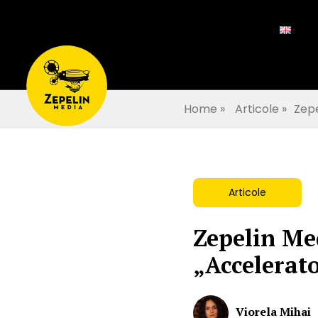
Home
»
Articole
»
Zepe
Articole
Zepelin Med
„Accelerato
Viorela Mihai