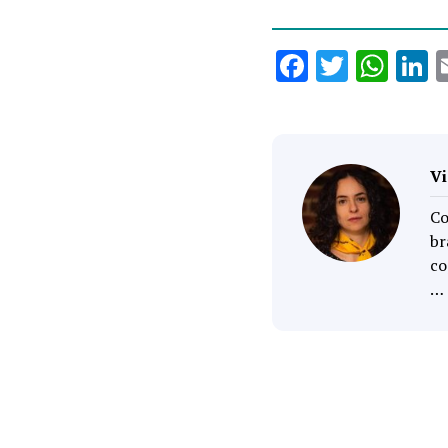
Facebook
Twitte
Wha
L
Vi
Co
br
co
…