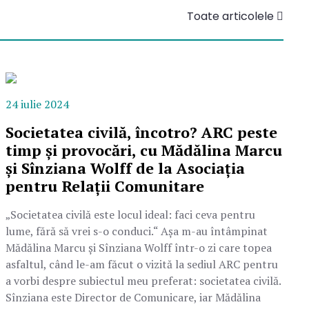
Toate articolele
24 iulie 2024
Societatea civilă, încotro? ARC peste
timp și provocări, cu Mădălina Marcu
și Sînziana Wolff de la Asociația
pentru Relații Comunitare
„Societatea civilă este locul ideal: faci ceva pentru
lume, fără să vrei s-o conduci.“ Așa m-au întâmpinat
Mădălina Marcu și Sînziana Wolff într-o zi care topea
asfaltul, când le-am făcut o vizită la sediul ARC pentru
a vorbi despre subiectul meu preferat: societatea civilă.
Sînziana este Director de Comunicare, iar Mădălina